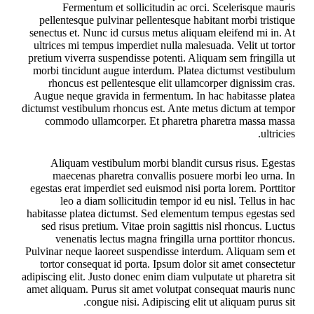
Fermentum et sollicitudin ac orci. Scelerisque mauris
pellentesque pulvinar pellentesque habitant morbi tristique
senectus et. Nunc id cursus metus aliquam eleifend mi in. At
ultrices mi tempus imperdiet nulla malesuada. Velit ut tortor
pretium viverra suspendisse potenti. Aliquam sem fringilla ut
morbi tincidunt augue interdum. Platea dictumst vestibulum
rhoncus est pellentesque elit ullamcorper dignissim cras.
Augue neque gravida in fermentum. In hac habitasse platea
dictumst vestibulum rhoncus est. Ante metus dictum at tempor
commodo ullamcorper. Et pharetra pharetra massa massa
ultricies.
Aliquam vestibulum morbi blandit cursus risus. Egestas
maecenas pharetra convallis posuere morbi leo urna. In
egestas erat imperdiet sed euismod nisi porta lorem. Porttitor
leo a diam sollicitudin tempor id eu nisl. Tellus in hac
habitasse platea dictumst. Sed elementum tempus egestas sed
sed risus pretium. Vitae proin sagittis nisl rhoncus. Luctus
venenatis lectus magna fringilla urna porttitor rhoncus.
Pulvinar neque laoreet suspendisse interdum. Aliquam sem et
tortor consequat id porta. Ipsum dolor sit amet consectetur
adipiscing elit. Justo donec enim diam vulputate ut pharetra sit
amet aliquam. Purus sit amet volutpat consequat mauris nunc
congue nisi. Adipiscing elit ut aliquam purus sit.