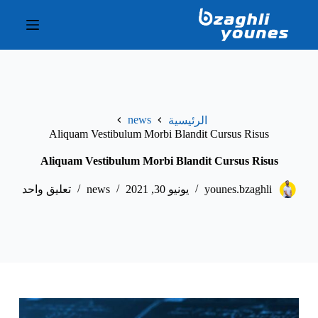
ا
ل
ت
ج
ا
و
ز
إ
news
الرئيسية
ل
Aliquam Vestibulum Morbi Blandit Cursus Risus
ى
ا
Aliquam Vestibulum Morbi Blandit Cursus Risus
ل
م
ح
younes.bzaghli
يونيو 30, 2021
news
تعليق واحد
ت
و
ى