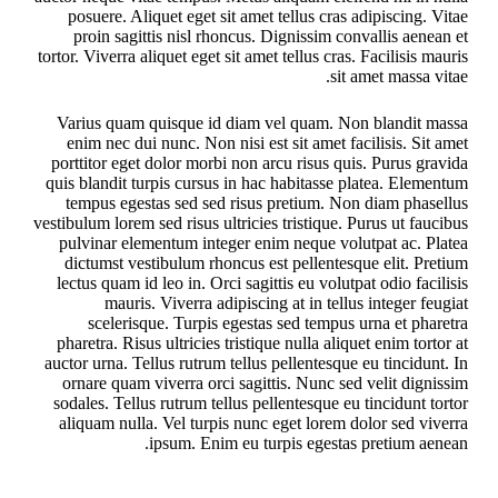
posuere. Aliquet eget sit amet tellus cras adipiscing. Vitae
proin sagittis nisl rhoncus. Dignissim convallis aenean et
tortor. Viverra aliquet eget sit amet tellus cras. Facilisis mauris
sit amet massa vitae.
Varius quam quisque id diam vel quam. Non blandit massa
enim nec dui nunc. Non nisi est sit amet facilisis. Sit amet
porttitor eget dolor morbi non arcu risus quis. Purus gravida
quis blandit turpis cursus in hac habitasse platea. Elementum
tempus egestas sed sed risus pretium. Non diam phasellus
vestibulum lorem sed risus ultricies tristique. Purus ut faucibus
pulvinar elementum integer enim neque volutpat ac. Platea
dictumst vestibulum rhoncus est pellentesque elit. Pretium
lectus quam id leo in. Orci sagittis eu volutpat odio facilisis
mauris. Viverra adipiscing at in tellus integer feugiat
scelerisque. Turpis egestas sed tempus urna et pharetra
pharetra. Risus ultricies tristique nulla aliquet enim tortor at
auctor urna. Tellus rutrum tellus pellentesque eu tincidunt. In
ornare quam viverra orci sagittis. Nunc sed velit dignissim
sodales. Tellus rutrum tellus pellentesque eu tincidunt tortor
aliquam nulla. Vel turpis nunc eget lorem dolor sed viverra
ipsum. Enim eu turpis egestas pretium aenean.