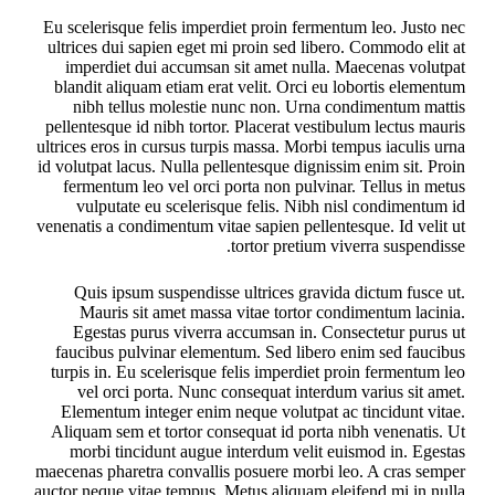
Eu scelerisque felis imperdiet proin fermentum leo. Justo nec
ultrices dui sapien eget mi proin sed libero. Commodo elit at
imperdiet dui accumsan sit amet nulla. Maecenas volutpat
blandit aliquam etiam erat velit. Orci eu lobortis elementum
nibh tellus molestie nunc non. Urna condimentum mattis
pellentesque id nibh tortor. Placerat vestibulum lectus mauris
ultrices eros in cursus turpis massa. Morbi tempus iaculis urna
id volutpat lacus. Nulla pellentesque dignissim enim sit. Proin
fermentum leo vel orci porta non pulvinar. Tellus in metus
vulputate eu scelerisque felis. Nibh nisl condimentum id
venenatis a condimentum vitae sapien pellentesque. Id velit ut
tortor pretium viverra suspendisse.
Quis ipsum suspendisse ultrices gravida dictum fusce ut.
Mauris sit amet massa vitae tortor condimentum lacinia.
Egestas purus viverra accumsan in. Consectetur purus ut
faucibus pulvinar elementum. Sed libero enim sed faucibus
turpis in. Eu scelerisque felis imperdiet proin fermentum leo
vel orci porta. Nunc consequat interdum varius sit amet.
Elementum integer enim neque volutpat ac tincidunt vitae.
Aliquam sem et tortor consequat id porta nibh venenatis. Ut
morbi tincidunt augue interdum velit euismod in. Egestas
maecenas pharetra convallis posuere morbi leo. A cras semper
auctor neque vitae tempus. Metus aliquam eleifend mi in nulla